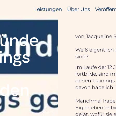
Leistungen
Über Uns
Veröffen
ründe
von Jacqueline
Weiß eigentlich
ings
sind?
Im Laufe der 12 
d
fortbilde, sind 
denen Training
rden
davon habe ich i
Manchmal habe i
Eigenleben entw
gerät, wofür sie 