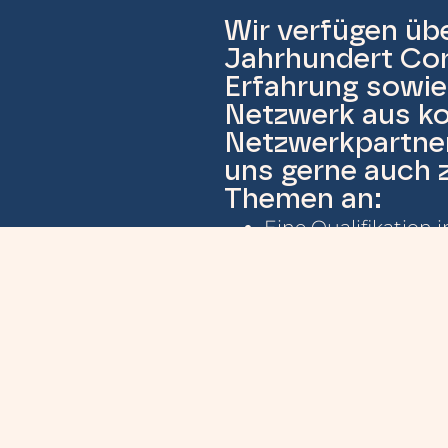
Wir verfügen übe
Jahrhundert Cor
Erfahrung sowie
Netzwerk aus k
Netzwerkpartner
uns gerne auch 
Themen an:
Eine Qualifikation 
Moderation oder Pe
Eine Weiterbildung
Akademie aufbaue
Eine wissenschaftl
Lernangebots benö
zur Anfrage