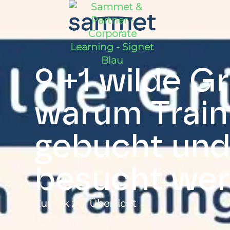
9 +1 wilde G
warum Train
gebucht un
besucht we
Zurück zur Übersicht