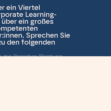
r ein Viertel
porate Learning-
 über ein großes
ompetenten
:innen. Sprechen Sie
zu den folgenden
in den Bereichen “Beratung,
rsonalentwicklung” suchen.
sstrategie entwickeln oder eine
n möchten.
ich fundierte Einschätzung eines
tigen.