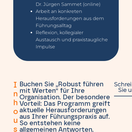
Dr. Jürgen Sammet (online)
Arbeit an konkreten
Herausforderungen aus dem
Führungsalltag
Reflexion, kollegialer
Austausch und praxistaugliche
Impulse
Schre
Buchen Sie „Robust führen
I
Sie 
mit Werten“ für Ihre
n
Organisation. Der besondere
h
Vorteil: Das Programm greift
aktuelle Herausforderungen
o
aus Ihrer Führungspraxis auf.
u
So entstehen keine
s
allgemeinen Antworten,