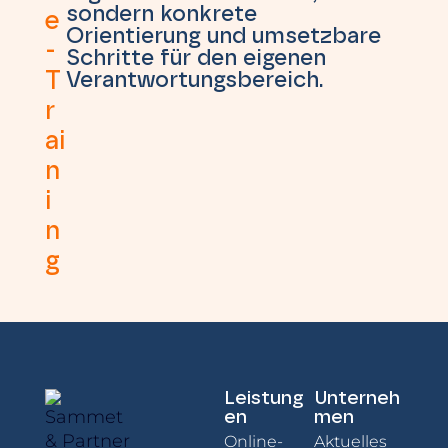
sondern konkrete
e
Orientierung und umsetzbare
-
Schritte für den eigenen
T
Verantwortungsbereich.
r
ai
n
i
n
g
Leistung
Unterneh
en
men
Online-
Aktuelles