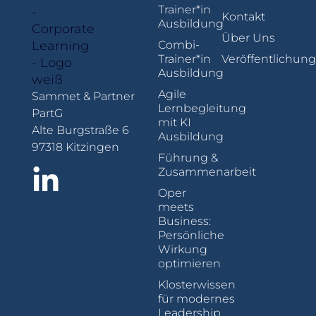
Trainer*in
Kontakt
Ausbildung
Über Uns
Combi-
Trainer*in
Veröffentlichun
Ausbildung
Agile
Sammet & Partner
Lernbegleitung
PartG
mit KI
Alte Burgstraße 6
Ausbildung
97318 Kitzingen
Führung &
Zusammenarbeit
Oper
meets
Business:
Persönliche
Wirkung
optimieren
Klosterwissen
für modernes
Leadership