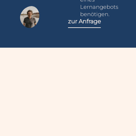
Lernangebots
benötigen.
zur Anfrage
Leistung
Unterneh
en
men
Sammet & Partner
Online-
Aktuelles
PartG
Trainer*in
Kontakt
Ausbildung
Alte Burgstraße 6
Über Uns
97318 Kitzingen
Combi-
Trainer*in
Veröffentlichun
Ausbildung
Agile
Lernbegleitung
mit KI