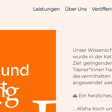
Leistungen
Über Uns
Veröffen
Unser Wissenscha
wurde in der Kat
Ziel: gelingende
 und
Trainer*innen ha
die vermittelten 
t
angewendet wer
🙏 Ein herzlich
…
Alisha Koch u