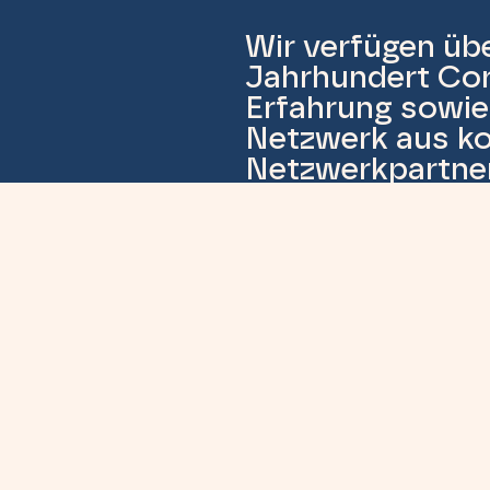
Wir verfügen übe
Jahrhundert Cor
Erfahrung sowie
Netzwerk aus k
Netzwerkpartner
uns gerne auch 
Themen an:
Eine Qualifikation 
Moderation oder Pe
Eine Weiterbildung
Akademie aufbaue
Eine wissenschaftl
Lernangebots benö
zur Anfrage