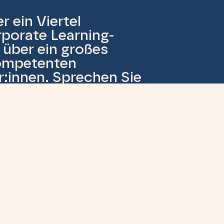
r ein Viertel
porate Learning-
 über ein großes
ompetenten
:innen. Sprechen Sie
zu den folgenden
in den Bereichen “Beratung,
rsonalentwicklung” suchen.
sstrategie entwickeln oder eine
n möchten.
ich fundierte Einschätzung eines
tigen.