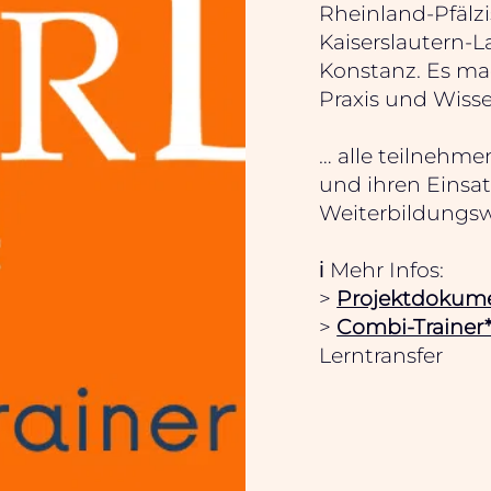
Rheinland-Pfälzi
Kaiserslautern-L
Konstanz. Es ma
Praxis und Wiss
… alle teilnehm
und ihren Einsat
Weiterbildungsw
ℹ️ Mehr Infos:
>
Projektdokume
>
Combi-Trainer
Lerntransfer