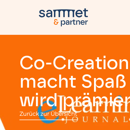
Co-Creation
macht Spaß
wird prämier
Zurück zur Übersicht